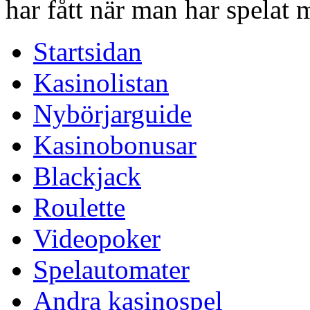
har fått när man har spelat
Startsidan
Kasinolistan
Nybörjarguide
Kasinobonusar
Blackjack
Roulette
Videopoker
Spelautomater
Andra kasinospel