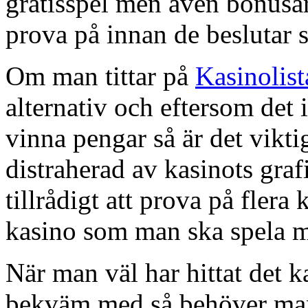
gratisspel men även bonusar 
prova på innan de beslutar s
Om man tittar på
Kasinolist
alternativ och eftersom det 
vinna pengar så är det viktig
distraherad av kasinots grafi
tillrådigt att prova på flera
kasino som man ska spela me
När man väl har hittat det 
bekväm med så behöver man 